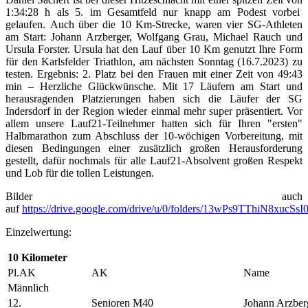
1:34:28 h als 5. im Gesamtfeld nur knapp am Podest vorbei
gelaufen. Auch über die 10 Km-Strecke, waren vier SG-Athleten
am Start: Johann Arzberger, Wolfgang Grau, Michael Rauch und
Ursula Forster. Ursula hat den Lauf über 10 Km genutzt Ihre Form
für den Karlsfelder Triathlon, am nächsten Sonntag (16.7.2023) zu
testen. Ergebnis: 2. Platz bei den Frauen mit einer Zeit von 49:43
min – Herzliche Glückwünsche. Mit 17 Läufern am Start und
herausragenden Platzierungen haben sich die Läufer der SG
Indersdorf in der Region wieder einmal mehr super präsentiert. Vor
allem unsere Lauf21-Teilnehmer hatten sich für Ihren "ersten"
Halbmarathon zum Abschluss der 10-wöchigen Vorbereitung, mit
diesen Bedingungen einer zusätzlich großen Herausforderung
gestellt, dafür nochmals für alle Lauf21-Absolvent großen Respekt
und Lob für die tollen Leistungen.
Bilder auch
auf
https://drive.google.com/drive/u/0/folders/13wPs9TThiN8xuc
Einzelwertung:
10 Kilometer
Pl.AK
AK
Name
Männlich
12.
Senioren M40
Johann Arzber