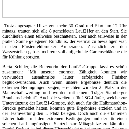
Trotz angesagter Hitze von mehr 30 Grad und Start um 12 Uhr
mittags, trauten sich alle 8 gemeldeten Lauf21!er an den Start. Sie
durchliefen einen teilweise beschatteten, aber auch teilweise in der
prallen Sonne gelegenen Rundkurs, der viermal zu bewältigen war,
in den Fürstenfeldbrucker Amperauen. Zusätzlich zu den
Wasserstellen gab es mehrere voll aufgedrehte Gartenschläuche die
für Kühlung sorgten.
Berta Schiller, die Betreuerin der Lauf21-Gruppe fasst es schön
zusammen: "Mit unserer enormen Zähigkeit konnten wir
verwundert ausnahmslos lauter erfolgreiche Finisher
beglückwünschen. Auch wenn unsere Ergebnisse deutlich die
extremen Bedingungen zeigen, erreichten wir den 2. Platz in der
Mannschaftswertung und wurden mit einem Träger Starnberger
Brauhaus belohnt". Auch die weiteren fünf SG-Läufer, welche zur
Unterstützung der Lauf21-Gruppe, sich auch für die Halbmarathon-
Strecke gemeldet hatten, konnten gute Ergebnisse erzielen und in
der Teamwertung den 1. Platz belegen. Doch auch die erfahrenen
Läufer hatten mit den extremen Bedingungen und der für einen
solchen Lauf ungünstigen Startzeit zur Mittagshitze zu kämpfen.
Daniel Sachert ist bei dieser Hitzeschlacht mit einer spitzen Zeit von