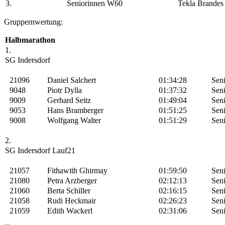
3.
Seniorinnen W60
Tekla Brandes
Gruppernwertung:
Halbmarathon
1.
SG Indersdorf
21096
Daniel Salchert
01:34:28
Sen
9048
Piotr Dylla
01:37:32
Sen
9009
Gerhard Seitz
01:49:04
Sen
9053
Hans Bramberger
01:51:25
Sen
9008
Wolfgang Walter
01:51:29
Sen
2.
SG Indersdorf Lauf21
21057
Fithawith Ghirmay
01:59:50
Sen
21080
Petra Arzberger
02:12:13
Sen
21060
Berta Schiller
02:16:15
Sen
21058
Rudi Heckmair
02:26:23
Sen
21059
Edith Wackerl
02:31:06
Sen