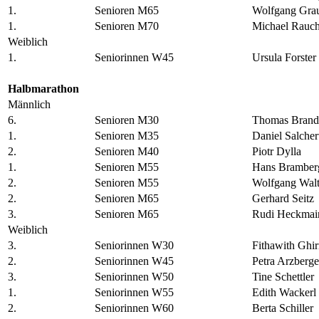
1.
Senioren M65
Wolfgang Gra
1.
Senioren M70
Michael Rauc
Weiblich
1.
Seniorinnen W45
Ursula Forster
Halbmarathon
Männlich
6.
Senioren M30
Thomas Brand
1.
Senioren M35
Daniel Salcher
2.
Senioren M40
Piotr Dylla
1.
Senioren M55
Hans Bramber
2.
Senioren M55
Wolfgang Walt
2.
Senioren M65
Gerhard Seitz
3.
Senioren M65
Rudi Heckmai
Weiblich
3.
Seniorinnen W30
Fithawith Ghi
2.
Seniorinnen W45
Petra Arzberge
3.
Seniorinnen W50
Tine Schettler
1.
Seniorinnen W55
Edith Wackerl
2.
Seniorinnen W60
Berta Schiller