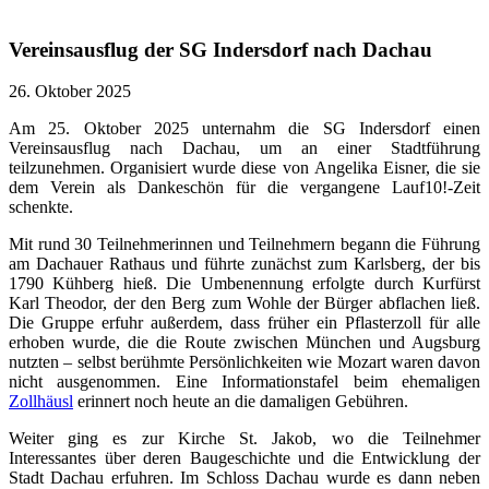
Vereinsausflug der SG Indersdorf nach Dachau
26. Oktober 2025
Am 25. Oktober 2025 unternahm die SG Indersdorf einen
Vereinsausflug nach Dachau, um an einer Stadtführung
teilzunehmen. Organisiert wurde diese von Angelika Eisner, die sie
dem Verein als Dankeschön für die vergangene Lauf10!-Zeit
schenkte.
Mit rund 30 Teilnehmerinnen und Teilnehmern begann die Führung
am Dachauer Rathaus und führte zunächst zum Karlsberg, der bis
1790 Kühberg hieß. Die Umbenennung erfolgte durch Kurfürst
Karl Theodor, der den Berg zum Wohle der Bürger abflachen ließ.
Die Gruppe erfuhr außerdem, dass früher ein Pflasterzoll für alle
erhoben wurde, die die Route zwischen München und Augsburg
nutzten – selbst berühmte Persönlichkeiten wie Mozart waren davon
nicht ausgenommen. Eine Informationstafel beim ehemaligen
Zollhäusl
erinnert noch heute an die damaligen Gebühren.
Weiter ging es zur Kirche St. Jakob, wo die Teilnehmer
Interessantes über deren Baugeschichte und die Entwicklung der
Stadt Dachau erfuhren. Im Schloss Dachau wurde es dann neben