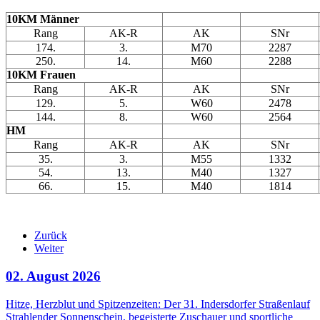
10KM Männer
Rang
AK-R
AK
SNr
174.
3.
M70
2287
250.
14.
M60
2288
10KM Frauen
Rang
AK-R
AK
SNr
129.
5.
W60
2478
144.
8.
W60
2564
HM
Rang
AK-R
AK
SNr
35.
3.
M55
1332
54.
13.
M40
1327
66.
15.
M40
1814
Zurück
Weiter
02. August 2026
Hitze, Herzblut und Spitzenzeiten: Der 31. Indersdorfer Straßenlauf
Strahlender Sonnenschein, begeisterte Zuschauer und sportliche