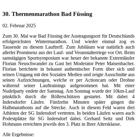
30. Thermenmarathon Bad Füssing
02. Februar 2025
Zum 30. Mal war Bad Füssing der Austragungsort für Deutschlands
erfolgreichsten Wintermarathon. Und wieder einmal zog es
Tausende zu diesem Lauftreff. Zum Jubiläum war natürlich auch
allerlei Prominenz aus der Lauf- und Veranstalterriege vor Ort. Beim
samstägigen Sportsymposium war heuer der bekannte Extremläufer
Florian Neuschwander zu Gast bei Moderator Peter Maisenbacher.
Florian berichtete in bekannt authentischer Form über sich und
seinen Umgang mit den Sozialen Medien und zeigte Ausschnitte aus
seinen Aufzeichnungen, welche er per Actioncam oder Drohne
während seiner Lauftrainings aufgenommen hat. Mit einer
Nudelparty endete der Samstag. Am Sonntag wurde der 10km-Lauf
pünktlich durch die Böllerschützen gestartet. Mit dabei 4
Indersdorfer Läufer. Fünfzehn Minuten später gingen die
Halbmarathonis auf die Strecke. Auch in diesem Feld waren drei
Athleten der SG Indersdorf vertreten. In beiden Läufen waren auch
Podestplätze für SG Indersdorf dabei. Gerhard Seitz und Dirk
Hohmann erreichten jeweils den 3. Platz in Ihrer Altersklasse.
Alle Ergebnisse: