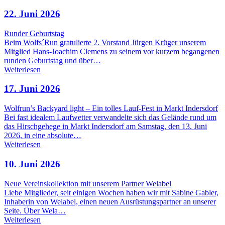
22. Juni 2026
Runder Geburtstag
Beim Wolfs´Run gratulierte 2. Vorstand Jürgen Krüger unserem
Mitglied Hans-Joachim Clemens zu seinem vor kurzem begangenen
runden Geburtstag und über…
Weiterlesen
17. Juni 2026
Wolfrun’s Backyard light – Ein tolles Lauf-Fest in Markt Indersdorf
Bei fast idealem Laufwetter verwandelte sich das Gelände rund um
das Hirschgehege in Markt Indersdorf am Samstag, den 13. Juni
2026, in eine absolute…
Weiterlesen
10. Juni 2026
Neue Vereinskollektion mit unserem Partner Welabel
Liebe Mitglieder, seit einigen Wochen haben wir mit Sabine Gabler,
Inhaberin von Welabel, einen neuen Ausrüstungspartner an unserer
Seite. Über Wela…
Weiterlesen